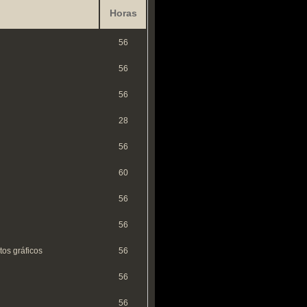
Horas
56
56
56
28
56
60
56
56
os gráficos
56
56
56