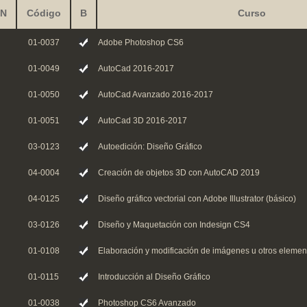
N
Código
B
Curso
01-0037
Adobe Photoshop CS6
01-0049
AutoCad 2016-2017
01-0050
AutoCad Avanzado 2016-2017
01-0051
AutoCad 3D 2016-2017
03-0123
Autoedición: Diseño Gráfico
04-0004
Creación de objetos 3D con AutoCAD 2019
04-0125
Diseño gráfico vectorial con Adobe Illustrator (básico)
03-0126
Diseño y Maquetación con Indesign CS4
01-0108
Elaboración y modificación de imágenes u otros element
01-0115
Introducción al Diseño Gráfico
01-0038
Photoshop CS6 Avanzado